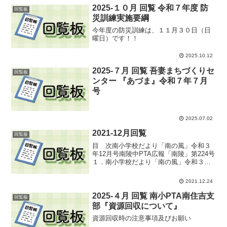
お知らせ３．...
2025-１０月 回覧 令和７年度 防
回覧板
災訓練実施要綱
今年度の防災訓練は、１１月３０日（日
曜日）です！！
2025.10.12
2025-７月 回覧 吾妻まちづくりセ
回覧板
ンター 『あづま』令和７年７月
号
2025.07.02
2021-12月回覧
回覧板
目 次南小学校だより「南の風」令和３
年12月号南陵中PTA広報「南陵」第224号
１．南小学校だより「南の風」令和３年
12月号２．南陵中PTA広報「南陵」第224
号目次に戻る
2021.12.24
2025-４月 回覧 南小PTA南住吉支
回覧板
部『資源回収について』
資源回収時の注意事項及びお願い