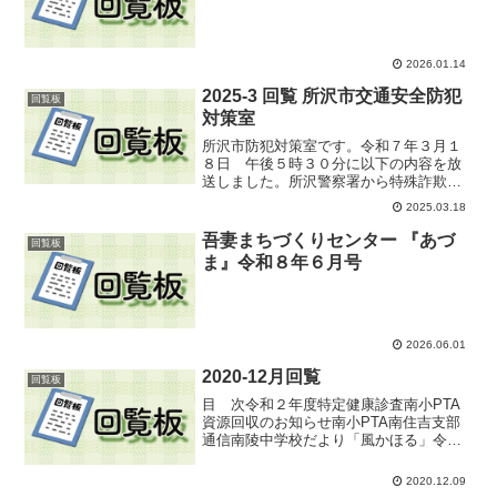
2026.01.14
2025-3 回覧 所沢市交通安全防犯
回覧板
対策室
所沢市防犯対策室です。令和７年３月１
８日 午後５時３０分に以下の内容を放
送しました。所沢警察署から特殊詐欺に
関するお知らせをいたします。最近、所
2025.03.18
沢市役所をかたる詐欺の電話が多数かか
ってきており、市民の被害が発生してい
吾妻まちづくりセンター 『あづ
回覧板
ます。お金が戻る、過払い...
ま』令和８年６月号
2026.06.01
2020-12月回覧
回覧板
目 次令和２年度特定健康診査南小PTA
資源回収のお知らせ南小PTA南住吉支部
通信南陵中学校だより「風かほる」令和
２年11月南小学校だより「南の風」令和
２年11月・12月１．令和２年度特定健康
2020.12.09
診査のお知らせ２．南小PTA資源回収の