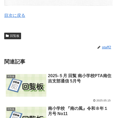
目次に戻る
回覧板
staff2
関連記事
2025-５月 回覧 南小学校PTA南住
回覧板
吉支部通信 5月号
2025.05.15
南小学校 『南の風』令和８年１
回覧板
月号 No11