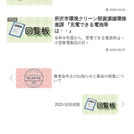
2025.04.01
所沢市環境クリーン部資源循環推
回覧板
進課 『充電できる電池等
は・・』
令和８年度から。受電できる電池等は＜
小型家電製品の日＞
2026.06.07
敬老会中止のお知らせと募金の収集につ
いて
2023-10月回覧