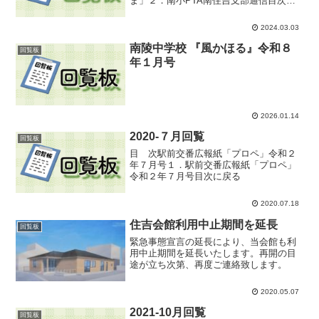
ま」２．南小PTA南住吉支部通信目次に
戻る
2024.03.03
南陵中学校 『風かほる』令和８
回覧板
年１月号
2026.01.14
2020-７月回覧
回覧板
目 次駅前交番広報紙「プロペ」令和２
年７月号１．駅前交番広報紙「プロペ」
令和２年７月号目次に戻る
2020.07.18
住吉会館利用中止期間を延長
回覧板
緊急事態宣言の延長により、当会館も利
用中止期間を延長いたします。再開の目
途が立ち次第、再度ご連絡致します。
2020.05.07
2021-10月回覧
回覧板