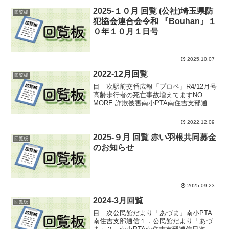
2025-１０月 回覧 (公社)埼玉県防
回覧板
犯協会連合会令和 『Bouhan』１
０年１０月１日号
2025.10.07
2022-12月回覧
回覧板
目 次駅前交番広報「プロペ」R4/12月号
高齢歩行者の死亡事故増えてますNO
MORE 詐欺被害南小PTA南住吉支部通信
R4/12月号と資源回収のお知らせ南陵中学
校だより「風かほる」R4/11/30１．駅前
2022.12.09
交番広報「プロペ」R4/12月号２...
2025-９月 回覧 赤い羽根共同募金
回覧板
のお知らせ
2025.09.23
2024-3月回覧
回覧板
目 次公民館だより「あづま」南小PTA
南住吉支部通信１．公民館だより「あづ