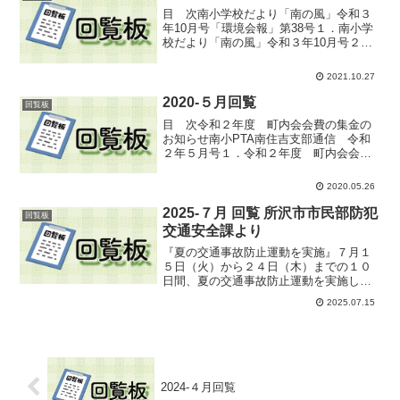
目 次南小学校だより「南の風」令和３
年10月号「環境会報」第38号１．南小学
校だより「南の風」令和３年10月号２．
「環境会報」第38号目次に戻る
2021.10.27
2020-５月回覧
回覧板
目 次令和２年度 町内会会費の集金の
お知らせ南小PTA南住吉支部通信 令和
２年５月号１．令和２年度 町内会会費
の集金のお知らせ２．南小PTA南住吉支
部通信 令和２年５月号目次に戻る
2020.05.26
2025-７月 回覧 所沢市市民部防犯
回覧板
交通安全課より
『夏の交通事故防止運動を実施』７月１
５日（火）から２４日（木）までの１０
日間、夏の交通事故防止運動を実施しま
す。交通事故を一件でも減らすため、一
2025.07.15
人ひとりが安全意識を高め、正しい交通
ルールの実践に努めましょう。市の重点
目標は、「夜間の交通事故...
2024-４月回覧