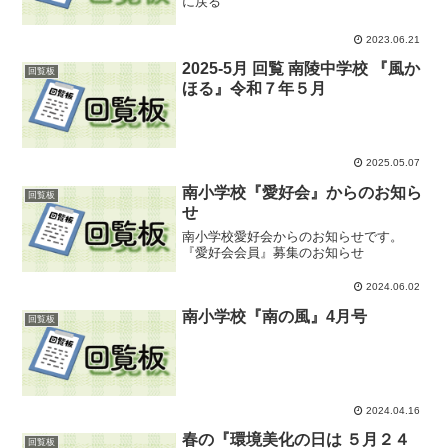
に戻る
2023.06.21
2025-5月 回覧 南陵中学校 『風か
回覧板
ほる』令和７年５月
2025.05.07
南小学校『愛好会』からのお知ら
回覧板
せ
南小学校愛好会からのお知らせです。
『愛好会会員』募集のお知らせ
2024.06.02
南小学校『南の風』4月号
回覧板
2024.04.16
春の『環境美化の日は ５月２４
回覧板