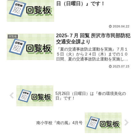
日（日曜日）』です！
2026.04.22
2025-７月 回覧 所沢市市民部防犯
回覧板
交通安全課より
『夏の交通事故防止運動を実施』７月１
５日（火）から２４日（木）までの１０
日間、夏の交通事故防止運動を実施しま
す。交通事故を一件でも減らすため、一
2025.07.15
人ひとりが安全意識を高め、正しい交通
ルールの実践に努めましょう。市の重点
目標は、「夜間の交通事故...
5月26日（日曜日）は『春の環境美化の
日』です！
南小学校『南の風』4月号