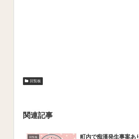
回覧板
関連記事
町内で痴漢発生事案あ
回覧板