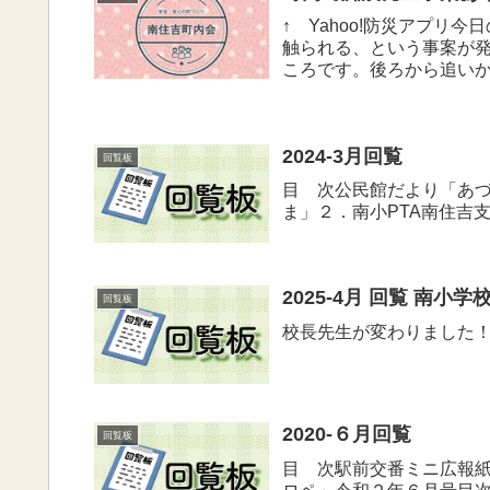
↑ Yahoo!防災アプ
触られる、という事案が
ころです。後ろから追い
性が振り向...
2024-3月回覧
回覧板
目 次公民館だより「あづ
ま」２．南小PTA南住吉
2025-4月 回覧 南
回覧板
校長先生が変わりました
2020-６月回覧
回覧板
目 次駅前交番ミニ広報