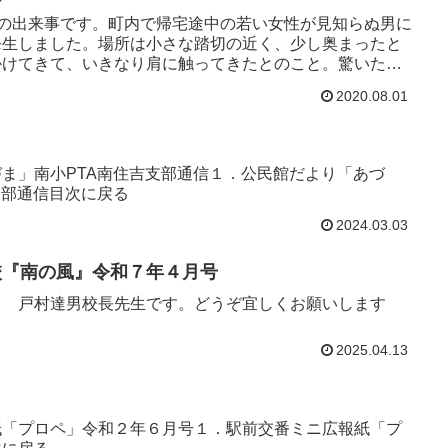
リ今日の出来事です。町内で帰宅途中の若い女性が見知らぬ男に
発生しました。場所は小さな踏切の近く、少し奥まったと
かけてきて、いきなり肩に触ってきたとのこと。驚いた女
2020.08.01
ま」南小PTA南住吉支部通信１．公民館だより「あづ
支部通信目次に戻る
2024.03.03
小学校『南の風』令和７年４月号
！ 戸村達男校長先生です。どうぞ宜しくお願いします
2025.04.13
紙「プロペ」令和２年６月号１．駅前交番ミニ広報紙「プ