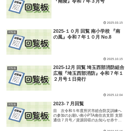
『南陵』令和７年３月号
2025.03.15
2025-１０月 回覧 南小学校 『南
回覧板
の風』令和７年１０月 No.8
2025.10.15
2025-12月 回覧 埼玉西部消防組合
回覧板
広報『埼玉西部消防』令和７年１
２月号１日発行
2025.12.04
2023-７月回覧
回覧板
目 次令和５年度所沢市総合防災訓練へ
の参加のお願い南小PTA南住吉支部 支部
通信７月号／資源回収のお知らせ赤十字
活動資金のご協力のお願い１．令和５年
度所沢市総合防災訓練への参加のお願い