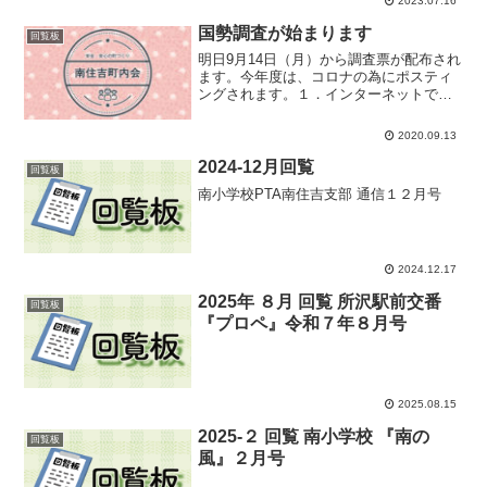
2023.07.16
２．南小PTA南住吉支部 支部通信７月号
／資源回収のお知...
国勢調査が始まります
回覧板
明日9月14日（月）から調査票が配布され
ます。今年度は、コロナの為にポスティ
ングされます。１．インターネットでの
提出は、９月１４日（月）～１０月７日
（水）迄です。出来るかぎり インタ
2020.09.13
ーネットでの提出をお願い致します。
２．郵送は、１０月１日...
2024-12月回覧
回覧板
南小学校PTA南住吉支部 通信１２月号
2024.12.17
2025年 ８月 回覧 所沢駅前交番
回覧板
『プロペ』令和７年８月号
2025.08.15
2025-２ 回覧 南小学校 『南の
回覧板
風』２月号